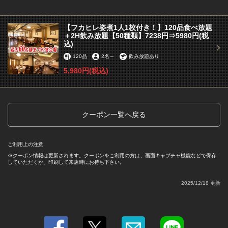
【フカヒレ姿煮1人1枚付き！】120品食べ放題
＋2H飲み放題【50種類】7238円⇒5980円(税
込)
120品
2名
～
飲み放題あり
5,980円
(税込)
この店舗情報をシェアする
クーポン一覧へ戻る
【フカヒレ姿煮1人1枚付き！】120品食べ放題＋2H飲み放
題【50種類】7238円⇒5980円(税込) | 横浜中華街 彩り五
色小籠包専門店 龍海飯店
ご利用上の注意
神奈川県横浜市中区山下町146-2 中華街
クーポン情報は更新されます。クーポンをご利用の方は、画面キャプチャ機能などで保存
https://ryukaihanten.owst.jp/coupons/183222844
していただくか、印刷して来店時にお持ち下さい。
2025/12/18 更新
お店情報をコピー