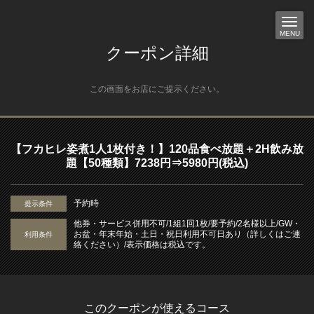
MENU
クーポン詳細
この画面をお店にご提示ください。
【フカヒレ姿煮1人1枚付き！】120品食べ放題＋2H飲み放
題【50種類】7238円⇒5980円(税込)
予約時
提示条件
他券・サービス併用不可/1組1回1枚/要予約/2名様以上/GW・
お盆・年末年始・土日・祝日利用不可日あり（詳しくはご連
利用条件
絡ください）/表示価格は税込です。
このクーポンが使えるコース