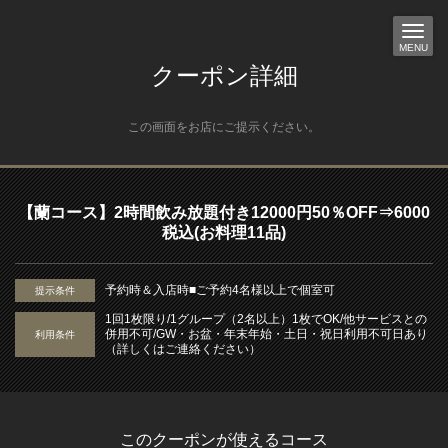
MENU
クーポン詳細
この画面をお店にご提示ください。
【蘭コース】2時間飲み放題付き12000円50％OFF⇒6000
税込(お料理11品)
予約時＆入店時■ご予約4名様以上で個室可
提示条件
1回1枚限り/1グループ（2名以上）1枚でOK/他サービスとの
併用不可/GW・お盆・年末年始・土日・祝日利用不可日あり
利用条件
（詳しくはご連絡ください）
このクーポンが使えるコース