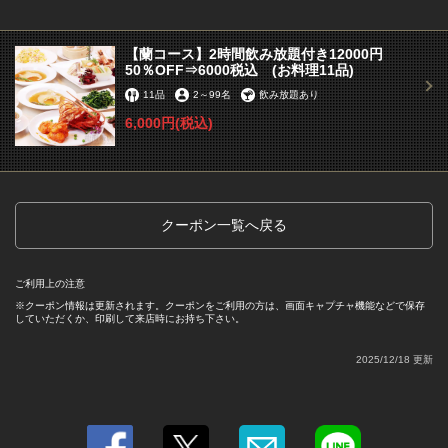
【蘭コース】2時間飲み放題付き12000円
50％OFF⇒6000税込 (お料理11品)
11品
2
～
99名
飲み放題あり
6,000円
(税込)
この店舗情報をシェアする
クーポン一覧へ戻る
【蘭コース】2時間飲み放題付き12000円50％OFF⇒6000
税込(お料理11品) | 横浜中華街 彩り五色小籠包専門店
龍海飯店
ご利用上の注意
神奈川県横浜市中区山下町146-2 中華街
クーポン情報は更新されます。クーポンをご利用の方は、画面キャプチャ機能などで保存
https://ryukaihanten.owst.jp/coupons/183222845
していただくか、印刷して来店時にお持ち下さい。
2025/12/18 更新
お店情報をコピー