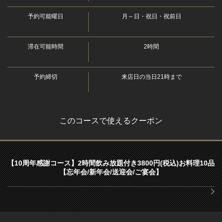
・ワイン（グラス白・赤）
・果実酒
お店情報をコピー
予約可能曜日
月～日・祝日・祝前日
・桂花陳酒（ロック）／桂花グレープフルーツ／桂花ソーダ／杏露
酒（ロック）／杏露酒サワー／杏露酒ウーロン／山ざし酒（ロック）
／山ざし酒ソーダ／ライチ酒（ロック）／ライチ酒サワー
滞在可能時間
2時間
・カクテル・サワー
・レモンサワー／グレープフルーツサワー／バナナサワー／白桃サ
ワー／梅酒サワー／カシスソーダ／カシスオレンジ／カシスグレープ
予約締切
来店日の当日21時まで
閉じる
フルーツ／カシスウーロン／ピーチサワー／ピーチオレンジ／ピーチ
グレープフルーツ／ピーチウーロン／巨峰サワー／巨峰オレンジ／巨
峰グレープフルーツ
・紹興酒
このコースで使えるクーポン
・紹興酒（グラス）
・ハイボール
・角ハイボール
・ホットドリンク
【10周年感謝コース】2時間飲み放題付き3800円(税込)お料理10品
・ジャスミン茶／ウーロン茶／花茶
【忘年会/新年会/送迎会/ご宴会】
・ソフトドリンク
・コカ・コーラ／オレンジジュース／アイスウーロン茶／カルピス
／メロンソーダ