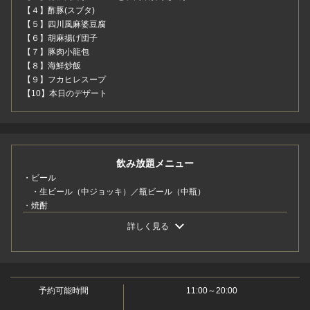
【４】酢豚(スブタ)
【５】四川風麻婆豆腐
【６】胡麻揚げ団子
【７】豚肉小龍包
【８】海鮮炒飯
【９】フカヒレスープ
【10】本日のデザート
飲み放題メニュー
・ビール
・生ビール（中ジョッキ）／瓶ビール（中瓶）
この店舗情報をシェアする
・焼酎
・麦焼酎（水割り・ロック）／芋焼酎（水割り・ロック）／ウーロ
詳しく見る
ンハイ／緑茶ハイ
【10周年感謝コース】2時間飲み放題付き3800円(税込) お
・ウイスキー
料理10品【忘年会/新年会/送迎会/宴会】 | 横浜中華街 彩
・ウイスキー（シングル・ダブル）
り五色小籠包専門店 龍海飯店
・日本酒
神奈川県横浜市中区山下町146-2 中華街
・日本酒（1合）
予約可能時間
11:00～20:00
https://ryukaihanten.owst.jp/courses/183222846
・ワイン