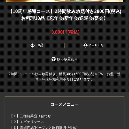
【10周年感謝コース】2時間飲み放題付き3800円(税込)
お料理10品【忘年会/新年会/送迎会/宴会】
3,800円
(税込)
10品
2
～
180名
飲み放題あり
2時間アルコール飲み放題付き、延長30分+500円(税込)※GW・お盆・連
休・年末年始利用不可日ございます。
コースメニュー
【１】三種前菜盛り合わせ
【２】エビチリソース
【３】青椒肉絲(ピーマンと豚肉細切り炒め)